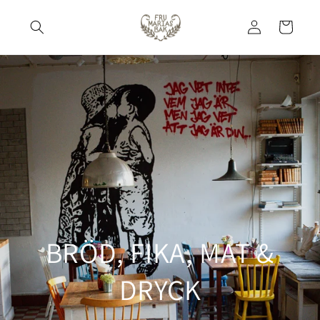
Skip to
Log
content
Cart
in
BRÖD, FIKA, MAT &
DRYCK