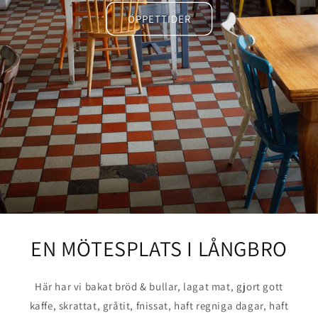
ÖPPETTIDER
EN MÖTESPLATS I LÅNGBRO
Här har vi bakat bröd & bullar, lagat mat, gjort gott
kaffe, skrattat, gråtit, fnissat, haft regniga dagar, haft